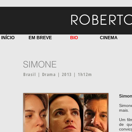
ROBERTO
INÍCIO
EM BREVE
BIO
CINEMA
SIMONE
Brasil | Drama | 2013 | 1h12m
Simo
Simone
mais.
Um fil
de qu
convic