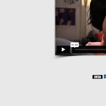
webmaster
9Luas